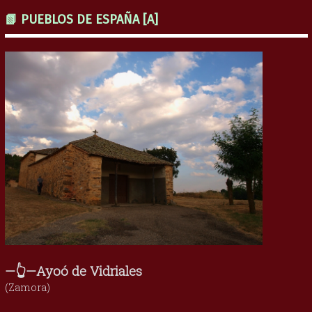
📗 PUEBLOS DE ESPAÑA [A]
—👆—Ayoó de Vidriales
(Zamora)