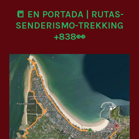
📒 EN PORTADA | RUTAS-
SENDERISMO-TREKKING
+838👀