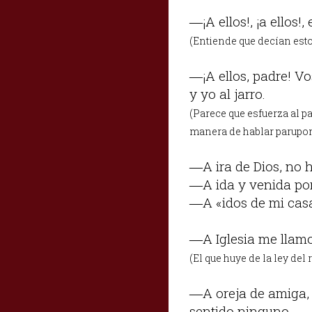
―¡A ellos!, ¡a ellos!
(Entiende que decían esto
―¡A ellos, padre! Vo
y yo al jarro.
(Parece que esfuerza al p
manera de hablar parupono
―A ira de Dios, no h
―A ida y venida por
―A «idos de mi casa
―A Iglesia me llamo
(El que huye de la ley del r
―A oreja de amiga, 
sentido ninguno.