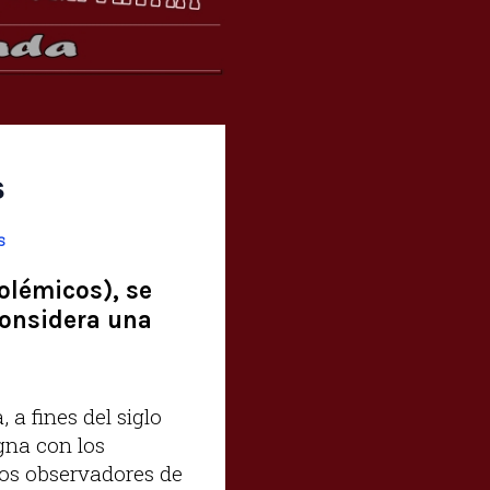
s
s
polémicos), se
considera una
a fines del siglo
gna con los
nos observadores de