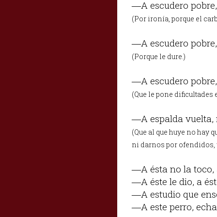
―A escudero pobre,
(Por ironía, porque el ca
―A escudero pobre, 
(Porque le dure.)
―A escudero pobre,
(Que le pone dificultades 
―A espalda vuelta, 
(Que al que huye no hay 
ni darnos por ofendidos, 
―A ésta no la toco, 
―A éste le dio, a ést
―A estudio que ens
―A este perro, echa