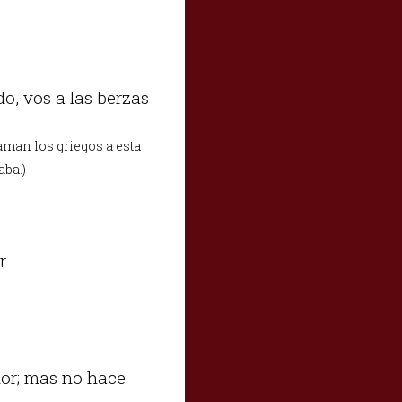
do, vos a las berzas
aman los griegos a esta
aba.)
r.
dor; mas no hace