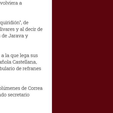
volviera a
quiridión", de
ivares y al decir de
as de Jarava y
a la que lega sus
pañola Castellana,
bulario de refranes
volúmenes de Correa
ndo secretario