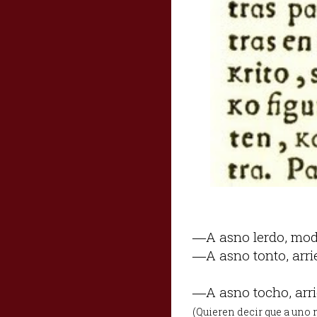
―A asno lerdo, modo
―A asno tonto, arri
―A asno tocho, arri
(Quieren decir que a uno m