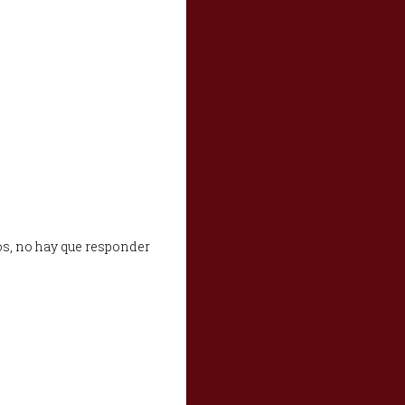
os, no hay
que responder