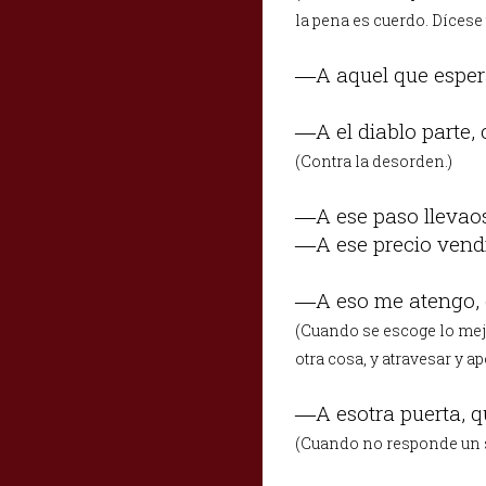
la pena es cuerdo. Dícese
―A aquel que espera
―A el diablo parte, 
(Contra la desorden.)
―A ese paso llevao
―A ese precio vendi
―A eso me atengo, q
(Cuando se escoge lo mejo
otra cosa, y atravesar y ap
―A esotra puerta, q
(Cuando no responde un s