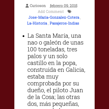
Curioson
febrero 09, 2015
Add Comment
Jose-Maria-Gonzalez-Cotera
,
La-Historia
,
Pasajeros-Indias
La Santa María, una
nao o galeón de unas
100 toneladas, tres
palos y un solo
castillo en la popa,
construida en Galicia,
estaba muy
comprobada por su
dueño, el piloto Juan
de la Cosa; las otras
dos, más pequeñas,