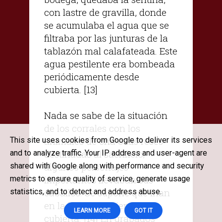
con lastre de gravilla, donde
se acumulaba el agua que se
filtraba por las junturas de la
tablazón mal calafateada. Este
agua pestilente era bombeada
periódicamente desde
cubierta. [13]
Nada se sabe de la situación
de los corrales con los
animales de cría o las reses
This site uses cookies from Google to deliver its services
destinadas al sacrificio;
and to analyze traffic. Your IP address and user-agent are
algunos personajes
shared with Google along with performance and security
importantes llevaban sus
metrics to ensure quality of service, generate usage
caballos. Se supone que irían
statistics, and to detect and address abuse.
en la bodega o bien en
LEARN MORE
GOT IT
cubierta. [14] En grabados