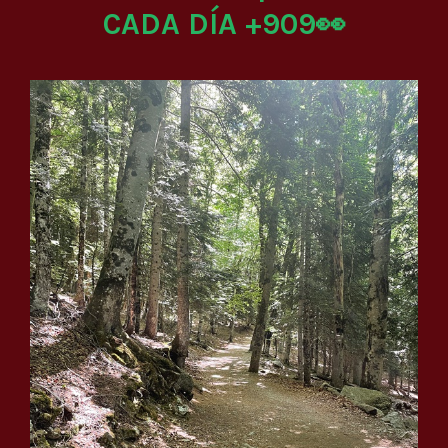
CADA DÍA +909👀