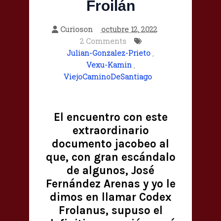
Froilán
Curioson
octubre 12, 2022
2 Comments
Julian-Gonzalez-Prieto
,
Vexu-Kamin
,
ViejoCaminoDeSantiago
El encuentro con este
extraordinario
documento jacobeo al
que, con gran escándalo
de algunos, José
Fernández Arenas y yo le
dimos en llamar Codex
Frolanus, supuso el