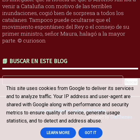
venir a Cataluña con motivo de las terribles
inundaciones, cogió bien de sorpresa a todos los
catalanes. Tampoco puede ocultarse que el
movimiento espontáneo del Rey o el consejo de su
primer ministro, señor Maura, halagó a la mayor
parte. © curioson
📗 BUSCAR EN ESTE BLOG
This site uses cookies from Google to deliver its services
and to analyze traffic. Your IP address and user-agent are
shared with Google along with performance and security
Copyright 2025
curioson | refranes | pueblos de España
.
metrics to ensure quality of service, generate usage
Designed by
OddThemes
statistics, and to detect and address abuse.
LEARN MORE
GOT IT