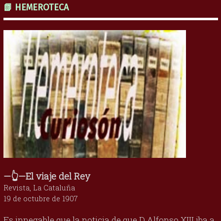
📗 HEMEROTECA
—👆—El viaje del Rey
Revista, La Cataluña
19 de octubre de 1907
Es innegable que la noticia de que D Alfonso XIII iba a