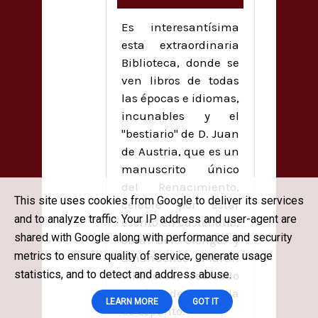
Es interesantísima
esta extraordinaria
Biblioteca, donde se
ven libros de todas
las épocas e idiomas,
incunables y el
"bestiario" de D. Juan
de Austria, que es un
manuscrito único
del Renacimiento,
This site uses cookies from Google to deliver its services
célebre por estar
and to analyze traffic. Your IP address and user-agent are
escrito en castellano,
shared with Google along with performance and security
obra del Clérigo y
metrics to ensure quality of service, generate usage
amanuense Martín
statistics, and to detect and address abuse.
Villaverde, dedicado
al héroe de la Batalla
LEARN MORE
GOT IT
de Lepanto.