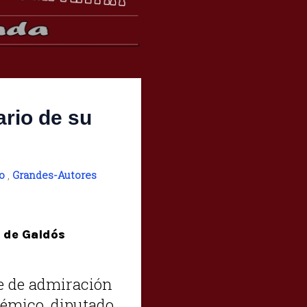
rio de su
o
,
Grandes-Autores
e de Galdós
e de admiración
démico, diputado