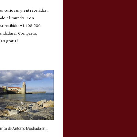
s curiosas y entretenidas.
todo el mundo. Con
 ha recibido +1.408.500
 andadura. Comparta,
Es gratis!
umba de Antonio Machado en...