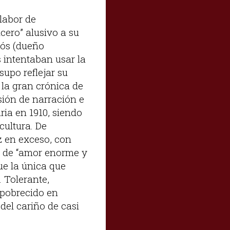
labor de
ncero” alusivo a su
dós (dueño
s intentaban usar la
supo reflejar su
 la gran crónica de
sión de narración e
ia en 1910, siendo
cultura. De
z en exceso, con
n de “amor enorme y
ue la única que
 Tolerante,
mpobrecido en
del cariño de casi