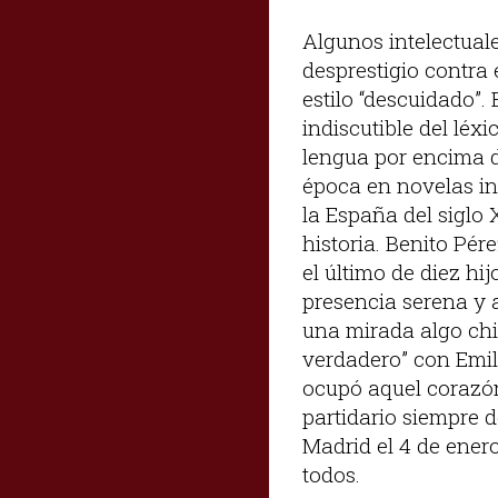
Algunos intelectual
desprestigio contra 
estilo “descuidado”.
indiscutible del léx
lengua por encima de
época en novelas in
la España del siglo 
historia. Benito Pé
el último de diez h
presencia serena y 
una mirada algo ch
verdadero” con Emil
ocupó aquel corazón 
partidario siempre 
Madrid el 4 de enero
todos.