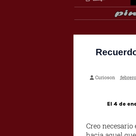
Recuerdo
Curioson
febrero
El 4 de en
Creo necesario
hacia aquel que