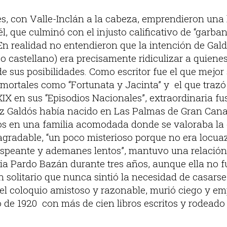
es, con Valle-Inclán a la cabeza, emprendieron una 
él, que culminó con el injusto calificativo de “garba
 En realidad no entendieron que la intención de Gal
ico castellano) era precisamente ridiculizar a quiene
 sus posibilidades. Como escritor fue el que mejor 
mortales como “Fortunata y Jacinta” y el que trazó
XIX en sus “Episodios Nacionales”, extraordinaria fu
rez Galdós había nacido en Las Palmas de Gran Canar
ijos en una familia acomodada donde se valoraba la 
agradable, “un poco misterioso porque no era locua
ispeante y ademanes lentos”, mantuvo una relació
ia Pardo Bazán durante tres años, aunque ella no f
solitario que nunca sintió la necesidad de casarse.
del coloquio amistoso y razonable, murió ciego y e
 de 1920 con más de cien libros escritos y rodeado 