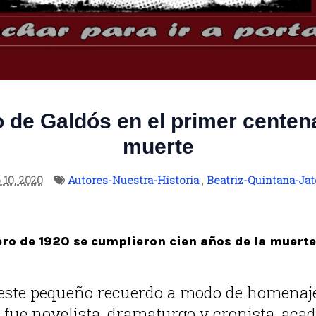
 de Galdós en el primer centena
muerte
 10, 2020
Autores-Nuestra-Historia
,
Beatriz-Quintana-Jat
ero de 1920 se cumplieron cien años de la muert
 este pequeño recuerdo a modo de homenaj
 fue novelista, dramaturgo y cronista, aca