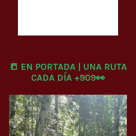
📒 EN PORTADA | UNA RUTA
CADA DÍA +909👀