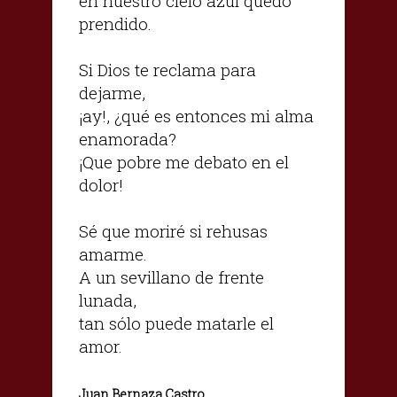
en nuestro cielo azúl quedó
prendido.
Si Dios te reclama para
dejarme,
¡ay!, ¿qué es entonces mi alma
enamorada?
¡Que pobre me debato en el
dolor!
Sé que moriré si rehusas
amarme.
A un sevillano de frente
lunada,
tan sólo puede matarle el
amor.
Juan Bernaza Castro