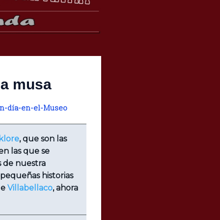
 la musa
n-día-en-el-Museo
klore
, que son las
 en las que se
s de nuestra
pequeñas historias
de
Villabellaco
, ahora