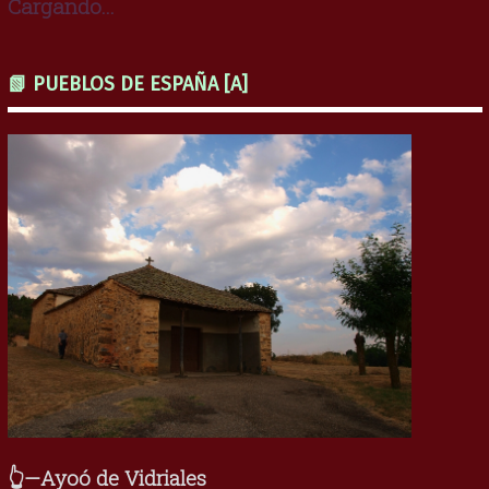
Cargando...
📗 PUEBLOS DE ESPAÑA [A]
👆—Ayoó de Vidriales