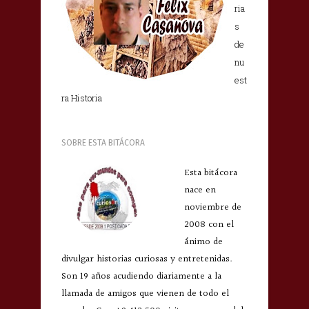
ria
s
de
nu
est
ra Historia
SOBRE ESTA BITÁCORA
Esta bitácora
nace en
noviembre de
2008 con el
ánimo de
divulgar historias curiosas y entretenidas.
Son 19 años acudiendo diariamente a la
llamada de amigos que vienen de todo el