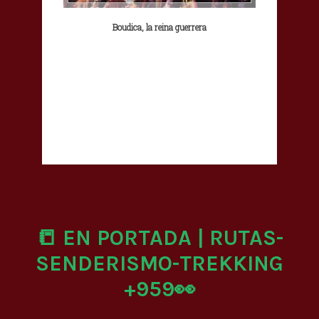
Boudica, la reina guerrera
📒 EN PORTADA | RUTAS-
SENDERISMO-TREKKING
+959👀