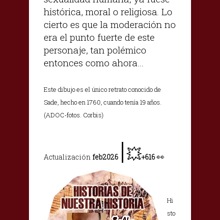
histórica, moral o religiosa. Lo
cierto es que la moderación no
era el punto fuerte de este
personaje, tan polémico
entonces como ahora…
Este dibujo es el único retrato conocido de
Sade, hecho en 1760, cuando tenía 19 años.
(ADOC-fotos. Corbis)
|
💥
👀
Actualización
feb2026
+616
Hi
sto