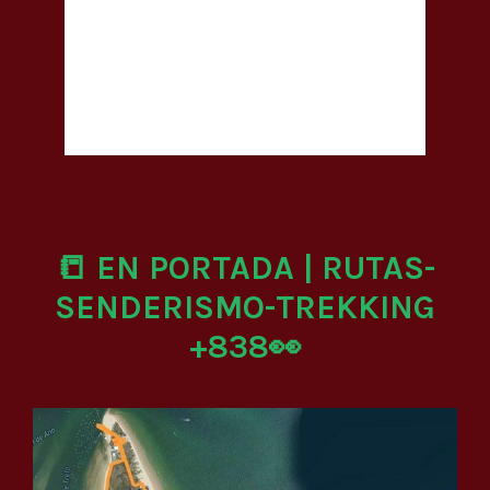
📒 EN PORTADA | RUTAS-
SENDERISMO-TREKKING
+838👀