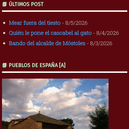
📗 ÚLTIMOS POST
Mear fuera del tiesto
- 8/5/2026
Quién le pone el cascabel al gato
- 8/4/2026
Bando del alcalde de Móstoles
- 8/3/2026
📗 PUEBLOS DE ESPAÑA [A]