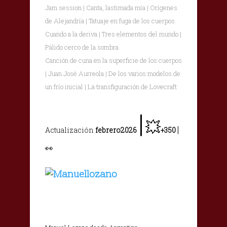
Jam session | Canta, lastimada mía | Orígenes
de Alejandría | Tatuaje en fuga de los cuerpos
Cuando a la deriva | Tres elementos del mundo |
Pálido cerco de la sombra
Canción de cuna en la superficie de los cuerpos
| Juan José Aurreola | De los varios modelos de
un frío inicial | La transfiguración de Lovecraft
|
💥
|
Actualización
febrero2026
+350
👀