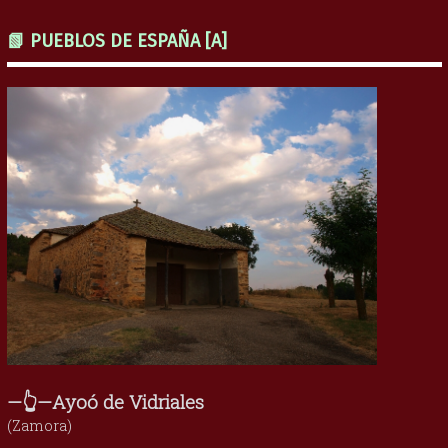
📗 PUEBLOS DE ESPAÑA [A]
—👆—Ayoó de Vidriales
(Zamora)