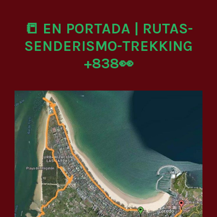
📒 EN PORTADA | RUTAS-
SENDERISMO-TREKKING
+838👀