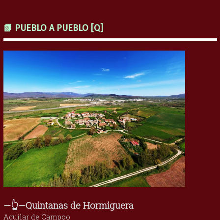
📗 PUEBLO A PUEBLO [Q]
—👆—Quintanas de Hormiguera
Aguilar de Campoo