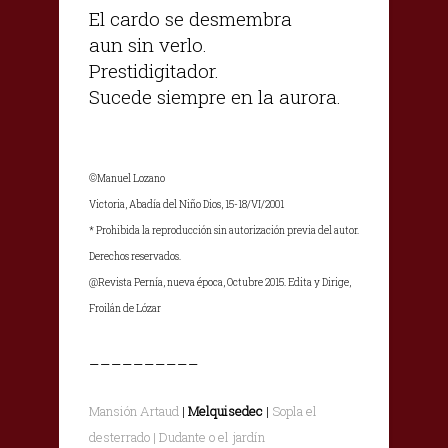
El cardo se desmembra
aun sin verlo.
Prestidigitador.
Sucede siempre en la aurora.
©Manuel Lozano
Victoria, Abadía del Niño Dios, 15-18/VI/2001
* Prohibida la reproducción sin autorización previa del autor.
Derechos reservados.
@Revista Pernía, nueva época, Octubre 2015. Edita y Dirige,
Froilán de Lózar
__________
Mansión Artaud
|
Melquisedec
|
Sopla el
desterrado | Dudante o el jardín