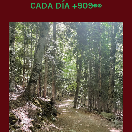
CADA DÍA +909👀