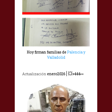
Hoy firman familias de
Palencia y
Valladolid
|
💥
Actualización
enero2026
+444
👀