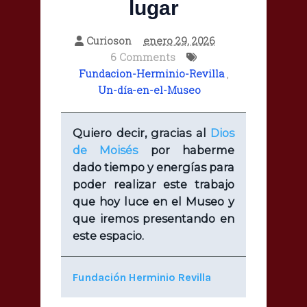
lugar
Curioson
enero 29, 2026
6 Comments
Fundacion-Herminio-Revilla
,
Un-día-en-el-Museo
Quiero decir, gracias al
Dios
de Moisés
por haberme
dado tiempo y energías para
poder realizar este trabajo
que hoy luce en el Museo y
que iremos presentando en
este espacio.
Fundación Herminio Revilla