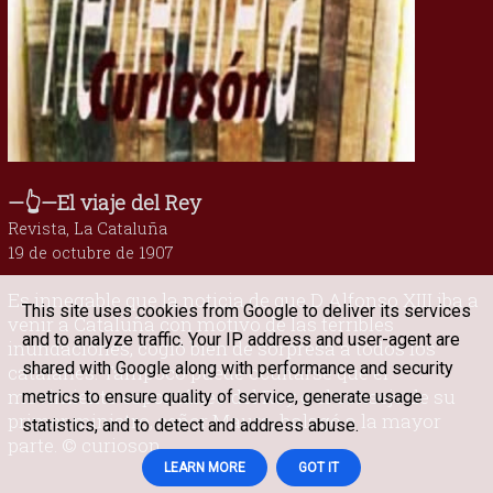
—👆—El viaje del Rey
Revista, La Cataluña
19 de octubre de 1907
Es innegable que la noticia de que D Alfonso XIII iba a
This site uses cookies from Google to deliver its services
venir a Cataluña con motivo de las terribles
and to analyze traffic. Your IP address and user-agent are
inundaciones, cogió bien de sorpresa a todos los
shared with Google along with performance and security
catalanes. Tampoco puede ocultarse que el
movimiento espontáneo del Rey o el consejo de su
metrics to ensure quality of service, generate usage
primer ministro, señor Maura, halagó a la mayor
statistics, and to detect and address abuse.
parte. © curioson
LEARN MORE
GOT IT