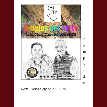
T
e
m
pl
o
s
d
el
Norte Diario Palentino-2021/2022