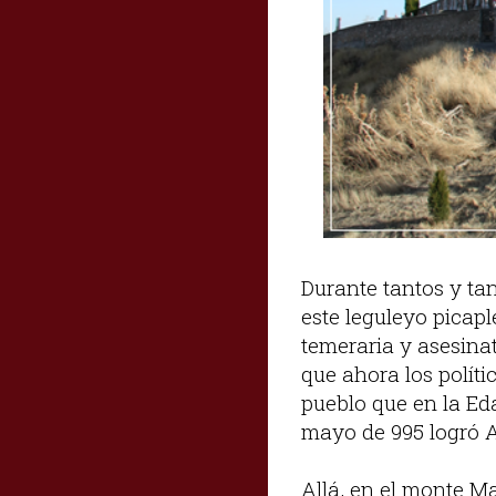
Durante tantos y ta
este leguleyo picaple
temeraria y asesinat
que ahora los políti
pueblo que en la Eda
mayo de 995 logró A
Allá, en el monte Ma