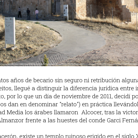
ntos años de becario sin seguro ni retribución algu
itos, llegué a distinguir la diferencia jurídica entr
o, por lo que un día de noviembre de 2011, decidí p
cos dan en denominar "relato") en práctica llevándo
d Media los árabes llamaron Alcocer, tras la victor
lmanzor frente a las huestes del conde Garci Fern
cerón, existe un templo ruinoso erigido en el siglo 