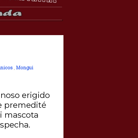
nicos
,
Mongui
inoso erigido
ue premedité
i mascota
specha.