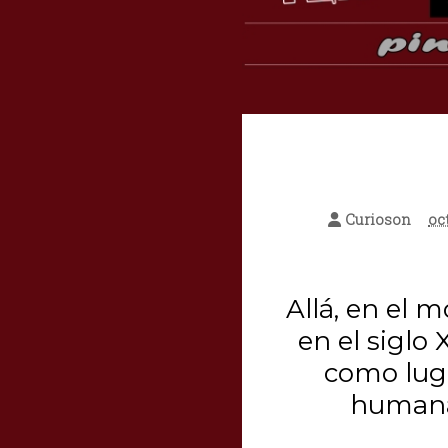
Curioson
oc
Allá, en el 
en el siglo
como lug
humana 