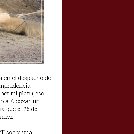
na en el despacho de
e imprudencia
oner mi plan ( eso
lo a Alcozar, un
ia que el 25 de
ández.
XII sobre una