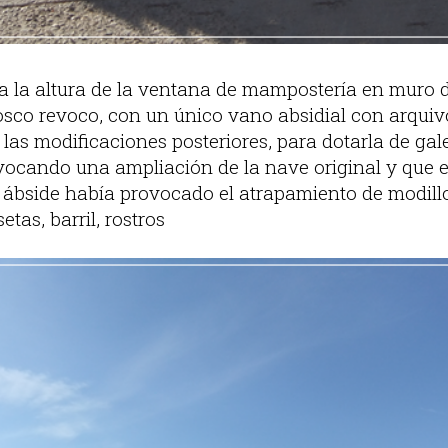
a la altura de la ventana de mampostería en muro de
tosco revoco, con un único vano absidial con arquiv
las modificaciones posteriores, para dotarla de gale
ovocando una ampliación de la nave original y que e
l ábside había provocado el atrapamiento de modill
tas, barril, rostros