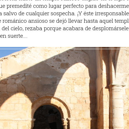
que premedité como lugar perfecto para deshacerm
alvo de cualquier sospecha. ¡Y éste irresponsable
 románico ansioso se dejó llevar hasta aquel templ
da del cielo, rezaba porque acabara de desplomárse
n suerte....