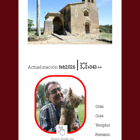
|
💥
Actualización
feb2026
+343
👀
Gran
Guía
Templos
Románic