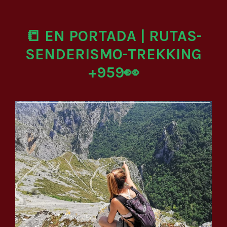
📒 EN PORTADA | RUTAS-
SENDERISMO-TREKKING
+959👀