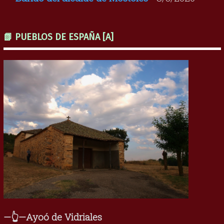
📗 PUEBLOS DE ESPAÑA [A]
—👆—Ayoó de Vidriales