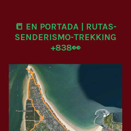
📒 EN PORTADA | RUTAS-
SENDERISMO-TREKKING
+838👀