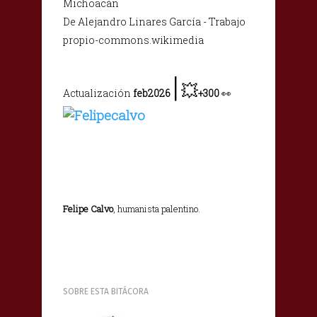
Michoacán
De Alejandro Linares García - Trabajo
propio-commons.wikimedia
|
💥
Actualización
feb2026
+300
👀
Felipe Calvo
, humanista palentino.
SOBRE ESTA BITÁCORA