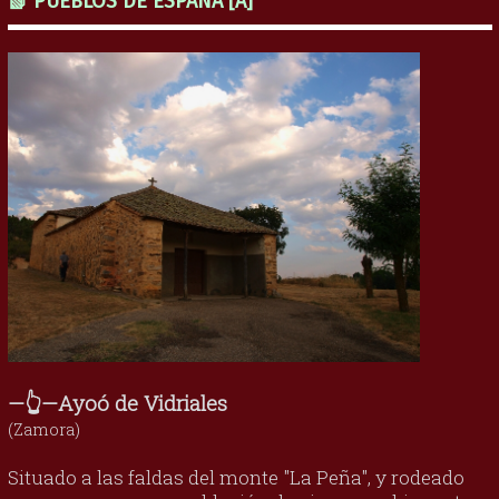
📗 PUEBLOS DE ESPAÑA [A]
—👆—Ayoó de Vidriales
(Zamora)
Situado a las faldas del monte "La Peña", y rodeado