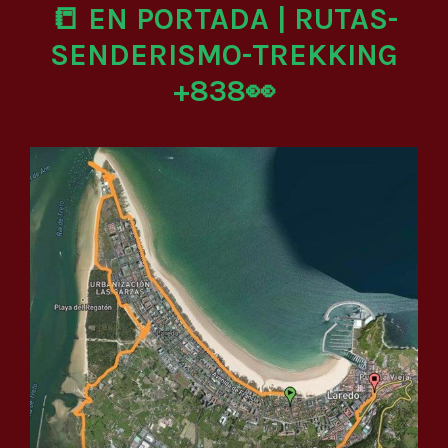
📒 EN PORTADA | RUTAS-
SENDERISMO-TREKKING
+838👀