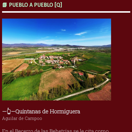
📗 PUEBLO A PUEBLO [Q]
—👆—Quintanas de Hormiguera
Aguilar de Campoo
En el Becerro de las Behetrías se le cita como