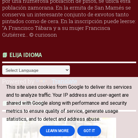
por una numerosa población de pinos, se ubica esta
población zamorana. En la ermita de San Mamés se
conserva un interesante conjunto de exvotos tanto
pintados como de cera. En la inscripción puede leerse:
“A Francisco Tábara y a su mujer Francisca
Gutiérrez... © curioson
📗 ELIJA IDIOMA
Powered by
Translate
This site uses cookies from Google to deliver its services
and to analyze traffic. Your IP address and user-agent are
shared with Google along with performance and security
📗 HEMEROTECA
metrics to ensure quality of service, generate usage
statistics, and to detect and address abuse.
LEARN MORE
GOT IT