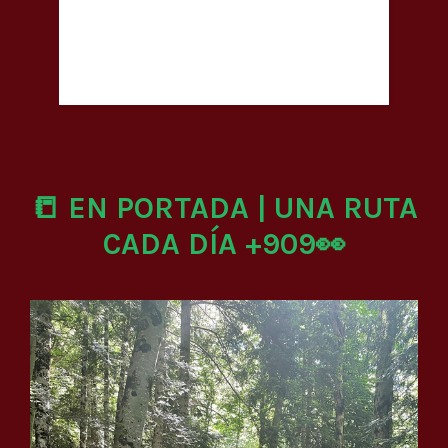
📒 EN PORTADA | UNA RUTA
CADA DÍA +909👀