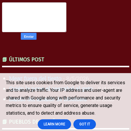
📗 ÚLTIMOS POST
Mear fuera del tiesto
- 8/5/2026
This site uses cookies from Google to deliver its services
Quién le pone el cascabel al gato
- 8/4/2026
and to analyze traffic. Your IP address and user-agent are
shared with Google along with performance and security
Bando del alcalde de Móstoles
- 8/3/2026
metrics to ensure quality of service, generate usage
statistics, and to detect and address abuse.
📗 PUEBLOS DE ESPAÑA [A]
LEARN MORE
GOT IT