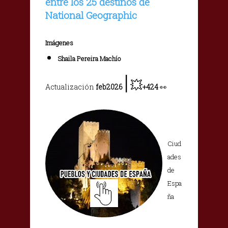
entre los 25 destinos de
National Geographic
Imágenes
Shaila Pereira Machío
|
💥
Actualización
feb2026
+424
👀
Ciud
ades
de
Espa
ña