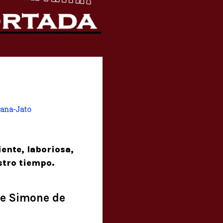
tana-Jato
ente, laboriosa,
stro tiempo.
de Simone de