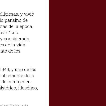
lliciosas, y vivió
io parisino de
tas de la época,
can: “Los
 y considerada
es de la vida
lato de los
1949, y uno de los
obablemente de la
 de la mujer en
stórico, filosófico,