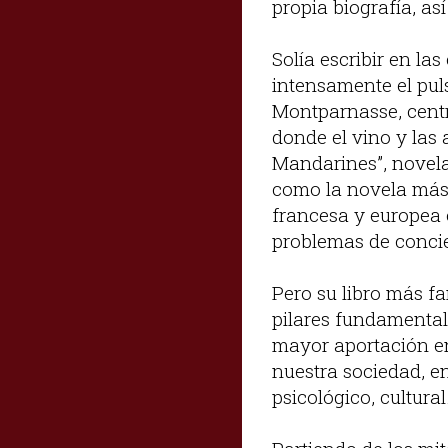
propia biografía, as
Solía escribir en las
intensamente el puls
Montparnasse, centro
donde el vino y las 
Mandarines”, novela
como la novela más 
francesa y europea e
problemas de concien
Pero su libro más fa
pilares fundamentale
mayor aportación ens
nuestra sociedad, enf
psicológico, cultura