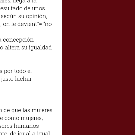
les, llega a la
resultado de unos
 según su opinión,
 on le devient”= “no
una concepción
o altera su igualdad
 por todo el
justo luchar.
o de que las mujeres
rse como mujeres,
o seres humanos
e, de igual a igual,