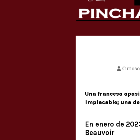
Curios
Una francesa apasi
implacable; una de
En enero de 202
Beauvoir