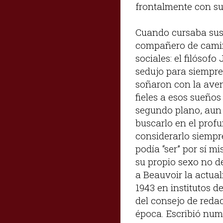
frontalmente con sus
Cuando cursaba sus 
compañero de camino
sociales: el filósofo
sedujo para siempre
soñaron con la aven
fieles a esos sueño
segundo plano, aun c
buscarlo en el profu
considerarlo siempre
podía “ser” por sí m
su propio sexo no d
a Beauvoir la actua
1943 en institutos 
del consejo de reda
época. Escribió num