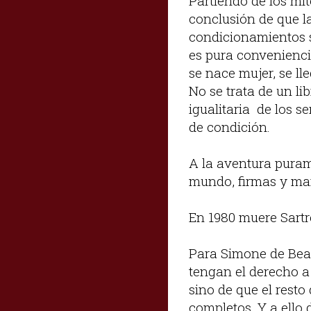
Partiendo de los mit
conclusión de que l
condicionamientos so
es pura convenienci
se nace mujer, se lle
No se trata de un li
igualitaria de los s
de condición.
A la aventura puram
mundo, firmas y mani
En 1980 muere Sartre
Para Simone de Beauv
tengan el derecho a 
sino de que el rest
completos. Y a ello 