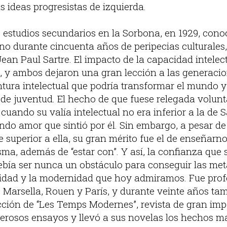
 ideas progresistas de izquierda.
estudios secundarios en la Sorbona, en 1929, conoc
 durante cincuenta años de peripecias culturales,
 Jean Paul Sartre. El impacto de la capacidad intelect
, y ambos dejaron una gran lección a las generacio
tura intelectual que podría transformar el mundo 
s de juventud. El hecho de que fuese relegada volun
uando su valía intelectual no era inferior a la de S
ndo amor que sintió por él. Sin embargo, a pesar de
 superior a ella, su gran mérito fue el de enseñarn
isma, además de “estar con”. Y así, la confianza que
ebía ser nunca un obstáculo para conseguir las met
lidad y la modernidad que hoy admiramos. Fue prof
de Marsella, Rouen y París, y durante veinte años t
cción de “Les Temps Modernes”, revista de gran imp
erosos ensayos y llevó a sus novelas los hechos m