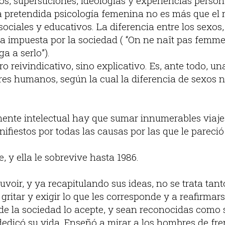
os, supersticiones, ideologías y experiencias persona
a pretendida psicología femenina no es más que el 
ciales y educativos. La diferencia entre los sexos,
a impuesta por la sociedad ( “On ne naît pas femme,
ga a serlo”).
bro reivindicativo, sino explicativo. Es, ante todo, 
eres humanos, según la cual la diferencia de sexos n
ente intelectual hay que sumar innumerables viajes
fiestos por todas las causas por las que le pareció 
, y ella le sobrevive hasta 1986.
oir, y ya recapitulando sus ideas, no se trata tant
gritar y exigir lo que les corresponde y a reafirma
o de la sociedad lo acepte, y sean reconocidas com
dedicó su vida. Enseñó a mirar a los hombres de frent