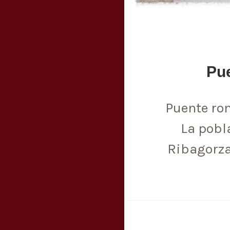
Pu
Puente ro
La pobl
Ribagorza