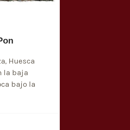
Pon
za, Huesca
 la baja
ca bajo la