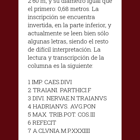
2'60 m, y su diámetro igual que
el primero: 0,68 metros. La
inscripción se encuentra
invertida, en la parte inferior, y
actualmente se leen bien sólo
algunas letras, siendo el resto
de difícil interpretación. La
lectura y transcripción de la
columna es la siguiente:
1 IMP. CAES.DIVI
2 TRAIANI. PARTHICI.F
3 DIVI. NERVAE.N.TRAIANVS
4 HADRIANVS. AVG.PON
5 MAX. TRIB.POT. COS.III
6 REFECIT
7 A.CLVNIA.M.P.XXXIIII