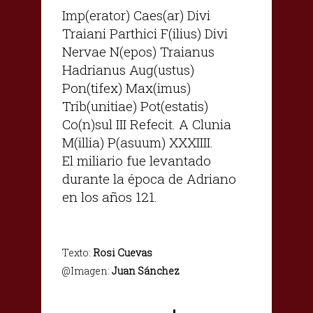
Imp(erator) Caes(ar) Divi
Traiani Parthici F(ilius) Divi
Nervae N(epos) Traianus
Hadrianus Aug(ustus)
Pon(tifex) Max(imus)
Trib(unitiae) Pot(estatis)
Co(n)sul III Refecit. A Clunia
M(illia) P(asuum) XXXIIII.
El miliario fue levantado
durante la época de Adriano
en los años 121.
Texto:
Rosi Cuevas
@Imagen:
Juan Sánchez