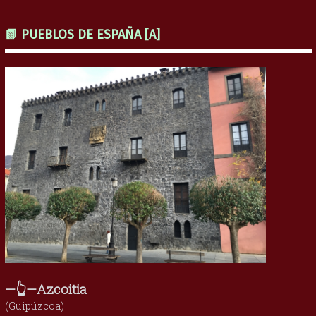
📗 PUEBLOS DE ESPAÑA [A]
—👆—Azcoitia
(Guipúzcoa)