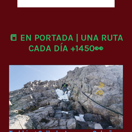
📒 EN PORTADA | UNA RUTA
CADA DÍA +1450👀