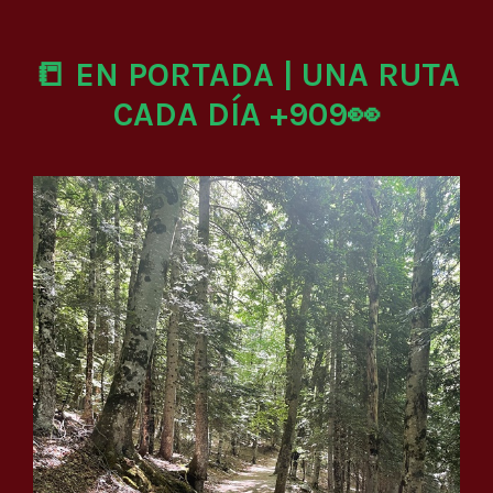
📒 EN PORTADA | UNA RUTA
CADA DÍA +909👀