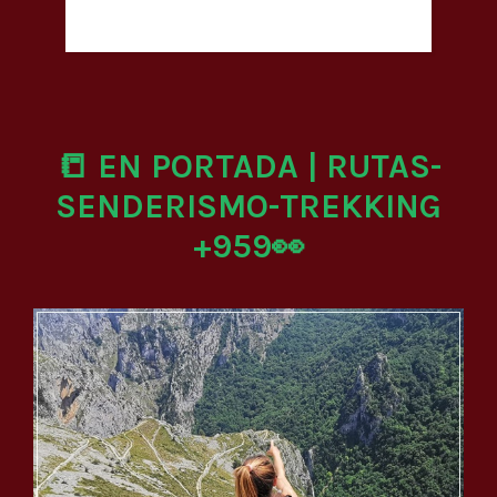
📒 EN PORTADA | RUTAS-
SENDERISMO-TREKKING
+959👀