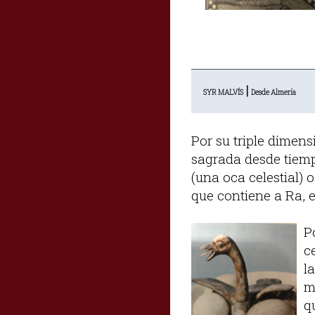
|
SYR MALVÍS
Desde Almería
Por su triple dimens
sagrada desde tiemp
(una oca celestial) 
que contiene a Ra, e
P
c
l
m
q