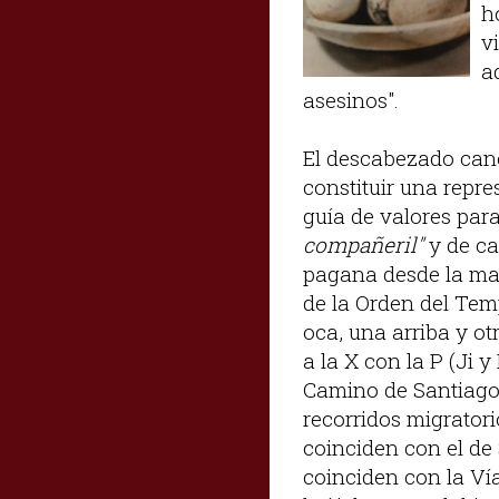
h
v
a
asesinos".
El descabezado cane
constituir una repr
guía de valores par
compañeril"
y de ca
pagana desde la mag
de la Orden del Tem
oca, una arriba y ot
a la X con la P (Ji 
Camino de Santiago 
recorridos migratori
coinciden con el de 
coinciden con la Ví