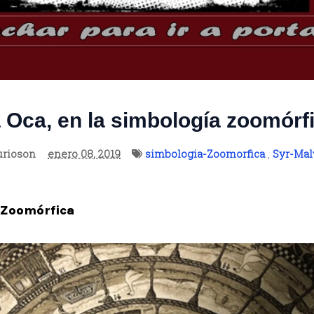
 Oca, en la simbología zoomórf
urioson
enero 08, 2019
simbologia-Zoomorfica
,
Syr-Mal
 Zoomórfica