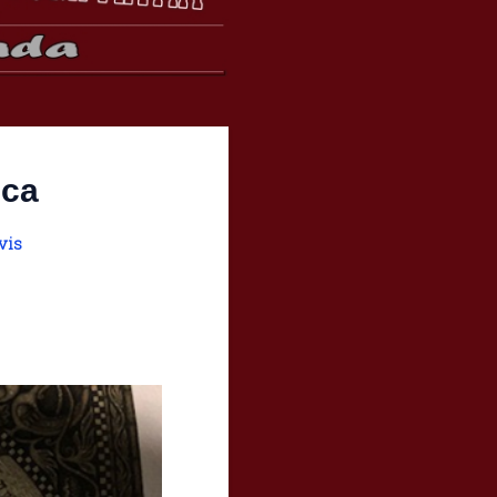
ica
vis