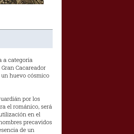
a a categoría
l Gran Cacareador
ne un huevo cósmico
guardián por los
ra el románico, será
tilización en el
s hombres precavidos
esencia de un