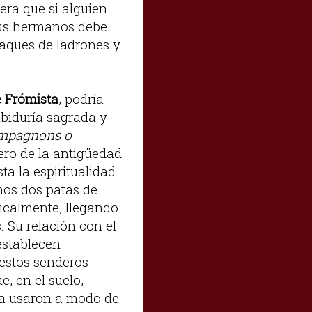
ra que si alguien
sus hermanos debe
taques de ladrones y
e Frómista
, podría
abiduría sagrada y
mpagnons o
ero de la antigüedad
a la espiritualidad
mos dos patas de
ticalmente, llegando
. Su relación con el
establecen
 estos senderos
, en el suelo,
 la usaron a modo de