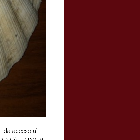
, da acceso al
stro Yo personal.