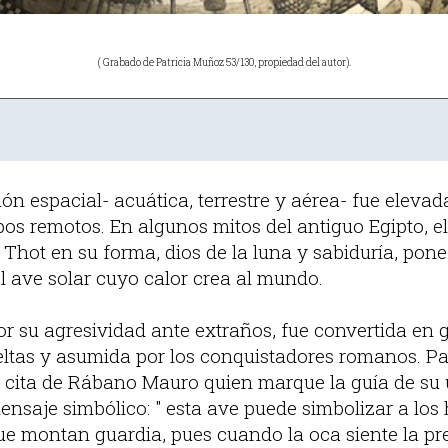
( Grabado de Patricia Muñoz 53/130, propiedad del autor).
ión espacial- acuática, terrestre y aérea- fue elevad
os remotos. En algunos mitos del antiguo Egipto, e
o Thot en su forma, dios de la luna y sabiduría, po
l ave solar cuyo calor crea al mundo.
or su agresividad ante extraños, fue convertida en 
eltas y asumida por los conquistadores romanos. Pa
a cita de Rábano Mauro quien marque la guía de su u
ensaje simbólico: " esta ave puede simbolizar a lo
ue montan guardia, pues cuando la oca siente la pr