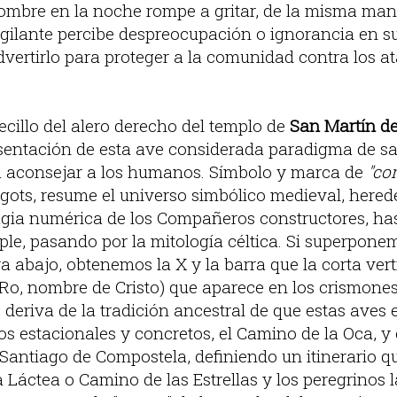
ombre en la noche rompe a gritar, de la misma mane
igilante percibe despreocupación o ignorancia en 
dvertirlo para proteger a la comunidad contra los a
cillo del alero derecho del templo de
San Martín d
esentación de esta ave considerada paradigma de s
a aconsejar a los humanos. Símbolo y marca de
"co
gots, resume el universo simbólico medieval, hered
ia numérica de los Compañeros constructores, hast
ple, pasando por la mitología céltica. Si superpone
ra abajo, obtenemos la X y la barra que la corta ver
y Ro, nombre de Cristo) que aparece en los crismones
deriva de la tradición ancestral de que estas aves 
os estacionales y concretos, el Camino de la Oca, y
Santiago de Compostela, definiendo un itinerario que
a Láctea o Camino de las Estrellas y los peregrinos