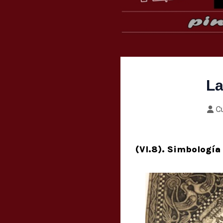
La
C
(VI.8). Simbología