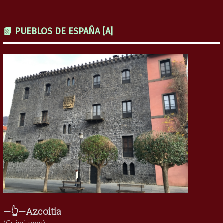
📗 PUEBLOS DE ESPAÑA [A]
—👆—Azcoitia
(Guipúzcoa)