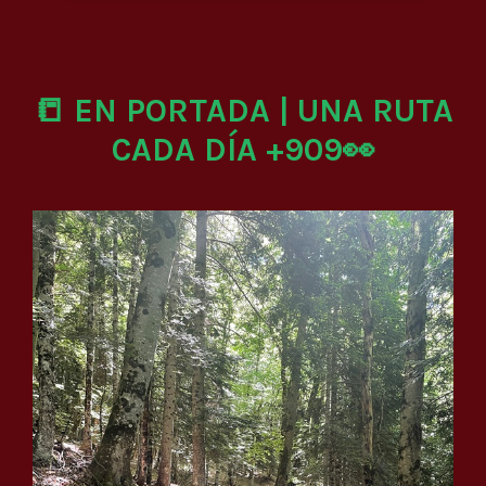
📒 EN PORTADA | UNA RUTA
CADA DÍA +909👀