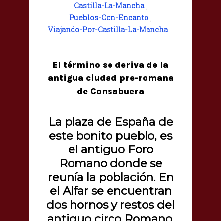
Castilla-La-Mancha
,
Pueblos-Con-Encanto
,
Viajando-Por-Castilla-La-Mancha
El término se deriva de la
antigua ciudad pre-romana
de Consabuera
La plaza de España de
este bonito pueblo, es
el antiguo Foro
Romano donde se
reunía la población. En
el Alfar se encuentran
dos hornos y restos del
antiguo circo Romano.