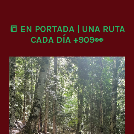
📒 EN PORTADA | UNA RUTA
CADA DÍA +909👀