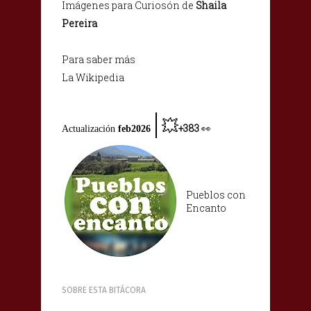
Imágenes para Curiosón de
Shaila
Pereira
Para saber más
La Wikipedia
|
💥
+383
Actualización
feb2026
👀
Pueblos con
Encanto
SOBRE ESTA BITÁCORA