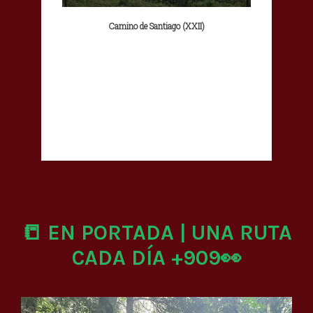
Camino de Santiago (XXII)
📒 EN PORTADA | UNA RUTA
CADA DÍA +909👀