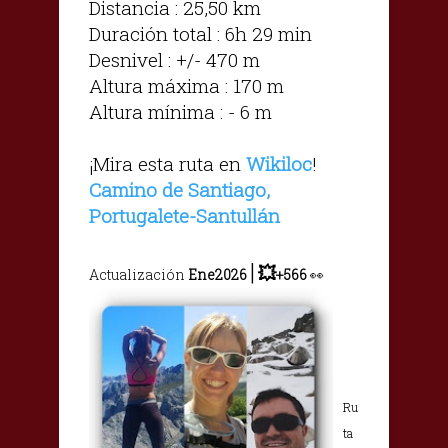
Distancia : 25,50 km
Duración total : 6h 29 min
Desnivel : +/- 470 m
Altura máxima : 170 m
Altura mínima : - 6 m
¡Mira esta ruta en
Wikiloc
!
Camino de Santiago,
Portugalete-Santullán
|
💥
Actualización
Ene2026
+566
👀
Ru
ta