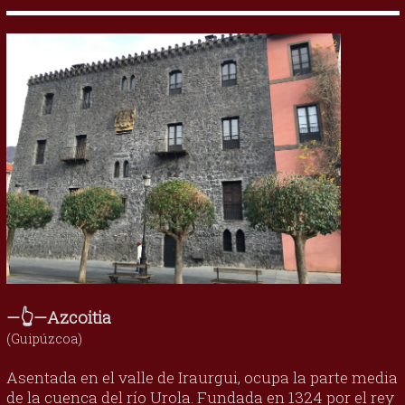
—👆—Azcoitia
(Guipúzcoa)
Asentada en el valle de Iraurgui, ocupa la parte media
de la cuenca del río Urola. Fundada en 1324 por el rey