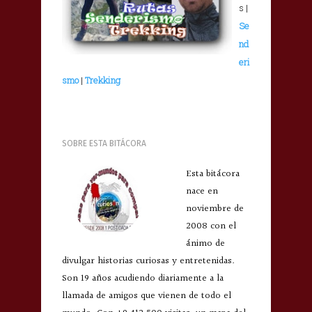
s |
Se
nd
eri
smo
|
Trekking
SOBRE ESTA BITÁCORA
Esta bitácora
nace en
noviembre de
2008 con el
ánimo de
divulgar historias curiosas y entretenidas.
Son 19 años acudiendo diariamente a la
llamada de amigos que vienen de todo el