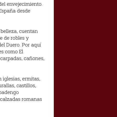
del envejecimiento.
 España desde
 belleza, cuentan
e de robles y
del Duero. Por aquí
tes como El
scarpadas, cañones,
iglesias, ermitas,
allas, castillos,
 Abadengo
, calzadas romanas