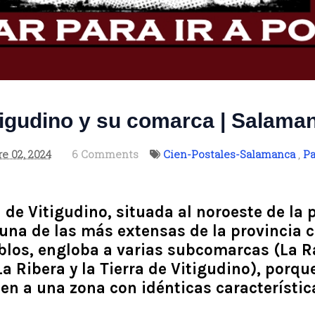
tigudino y su comarca | Salama
e 02, 2024
6 Comments
Cien-Postales-Salamanca
,
Pa
de Vitigudino, situada al noroeste de la 
una de las más extensas de la provincia
blos, engloba a varias subcomarcas (La Ra
 Ribera y la Tierra de Vitigudino), porqu
n a una zona con idénticas característic