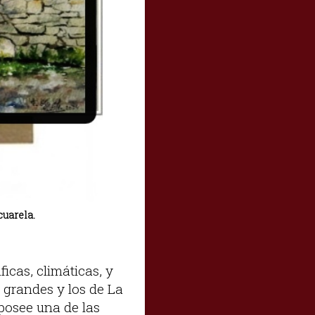
cuarela.
icas, climáticas, y
s grandes y los de La
posee una de las