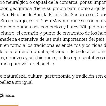
tro neurálgico o capital de la comarca, por su impo
ación geográfica. Tiene su propio patrimonio arquit
e San Nicolás de Bari, la Ermita del Socorro o el Co
. Sin embargo, es la Plaza Mayor donde se concentra
enta con numerosos comercios y bares. Vitigudino r
 charro, el corazón y punto de encuentro de los ha
adería extensiva de las más importantes del país. 
n en torno a los tradicionales encierros y corridas 
do a la ternera morucha, el jamón de bellota, el lomo
os, chorizos y salchichones, todos representativos 
más para visitar el pueblo.
naturaleza, cultura, gastronomía y tradición son el
elleza sin igual.
💥
+1144 👀