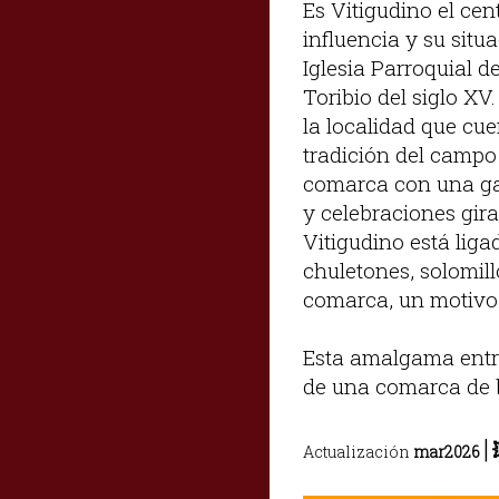
Es Vitigudino el cen
influencia y su situ
Iglesia Parroquial d
Toribio del siglo XV
la localidad que cu
tradición del campo
comarca con una gan
y celebraciones gira
Vitigudino está liga
chuletones, solomill
comarca, un motivo 
Esta amalgama entre 
de una comarca de b
|
Actualización
mar2026