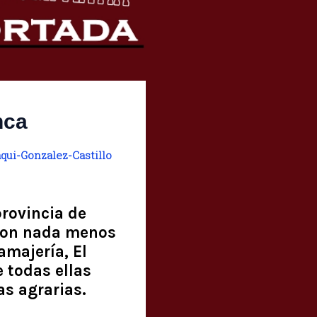
nca
qui-Gonzalez-Castillo
provincia de
 con nada menos
majería, El
e todas ellas
as agrarias.