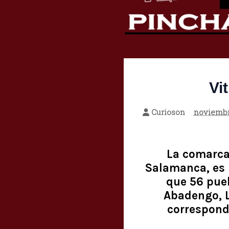
Vi
Curioson
noviembr
La comarca 
Salamanca, es 
que 56 pue
Abadengo, La
corresponde