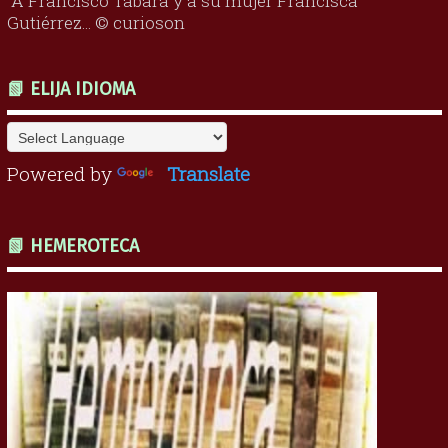
“A Francisco Tábara y a su mujer Francisca
Gutiérrez... © curioson
📗 ELIJA IDIOMA
Powered by
Translate
📗 HEMEROTECA