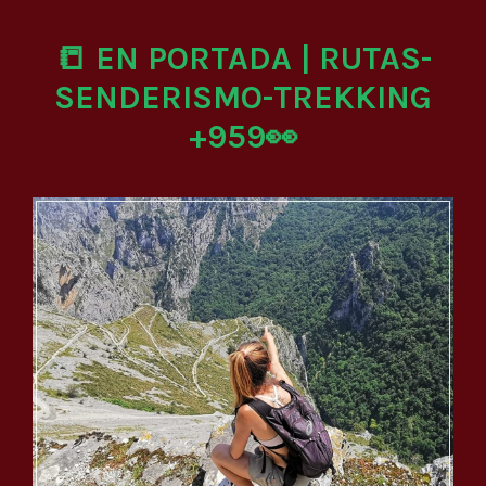
📒 EN PORTADA | RUTAS-
SENDERISMO-TREKKING
+959👀