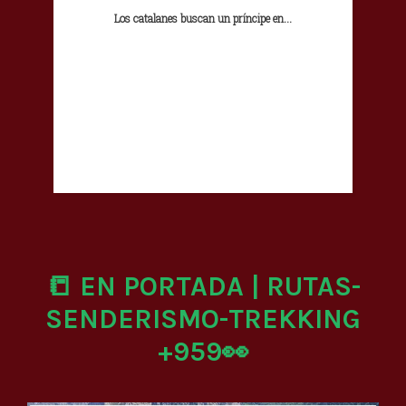
Los catalanes buscan un príncipe en...
📒 EN PORTADA | RUTAS-
SENDERISMO-TREKKING
+959👀