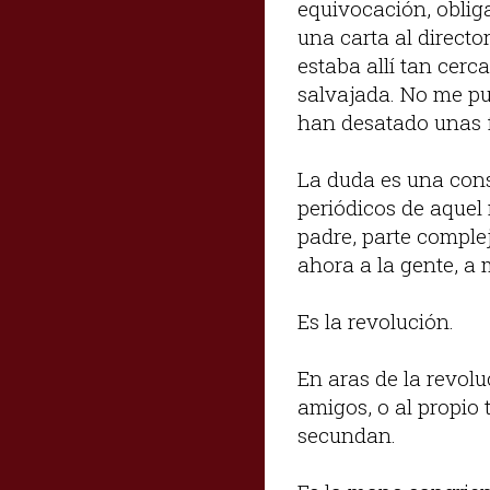
equivocación, obliga
una carta al direct
estaba allí tan cerca
salvajada. No me pu
han desatado unas f
La duda es una cons
periódicos de aquel
padre, parte complej
ahora a la gente, a
Es la revolución.
En aras de la revol
amigos, o al propio 
secundan.