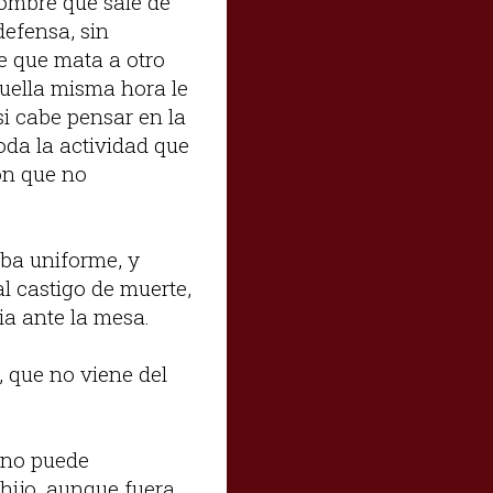
hombre que sale de
 defensa, sin
re que mata a otro
quella misma hora le
(si cabe pensar en la
oda la actividad que
ón que no
aba uniforme, y
l castigo de muerte,
ia ante la mesa.
 que no viene del
 no puede
 hijo, aunque fuera