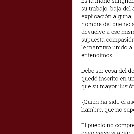
Es la mano sangrien
su trabajo, baja del 
explicación alguna, 
hombre del que no s
devuelve a ese mismo
supuesta compasión 
le mantuvo unido a 
entendimos.
Debe ser cosa del de
quedó inscrito en un
que su mayor ilusión
¿Quién ha sido el a
hambre, que no sup
El pueblo no compre
devolverse si algún 