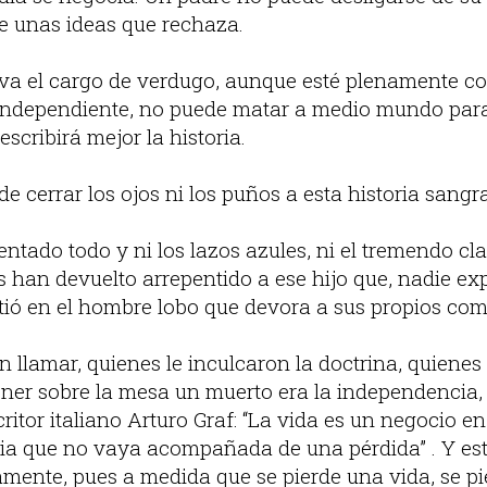
e unas ideas que rechaza.
eva el cargo de verdugo, aunque esté plenamente c
 independiente, no puede matar a medio mundo para
scribirá mejor la historia.
 cerrar los ojos ni los puños a esta historia sangr
entado todo y ni los lazos azules, ni el tremendo cl
 han devuelto arrepentido a ese hijo que, nadie exp
irtió en el hombre lobo que devora a sus propios co
 llamar, quienes le inculcaron la doctrina, quienes
oner sobre la mesa un muerto era la independencia
critor italiano Arturo Graf: “La vida es un negocio en
ia que no vaya acompañada de una pérdida” . Y es
amente, pues a medida que se pierde una vida, se p