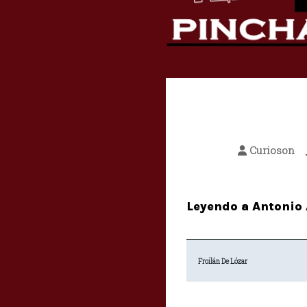
Curioson
Leyendo a Antonio 
Froilán De Lózar