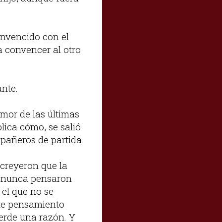
onvencido con el
 convencer al otro
ante.
amor de las últimas
lica cómo, se salió
mpañeros de partida.
 creyeron que la
, nunca pensaron
 el que no se
te pensamiento
ierde una razón. Y