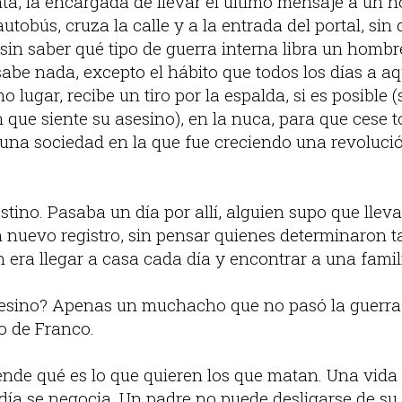
ta, la encargada de llevar el último mensaje a un 
autobús, cruza la calle y a la entrada del portal, sin
sin saber qué tipo de guerra interna libra un homb
abe nada, excepto el hábito que todos los días a a
 lugar, recibe un tiro por la espalda, si es posible 
que siente su asesino), en la nuca, para que cese t
una sociedad en la que fue creciendo una revoluci
stino. Pasaba un día por allí, alguien supo que llev
 nuevo registro, sin pensar quienes determinaron ta
 era llegar a casa cada día y encontrar a una famil
sesino? Apenas un muchacho que no pasó la guerra,
o de Franco.
nde qué es lo que quieren los que matan. Una vida
día se negocia. Un padre no puede desligarse de su