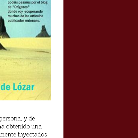
persona, y de
 ha obtenido una
tamente inyectados