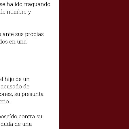
 se ha ido fraguando
erle nombre y
o ante sus propias
dos en una
l hijo de un
, acusado de
iones, su presunta
erio.
poseído contra su
a duda de una