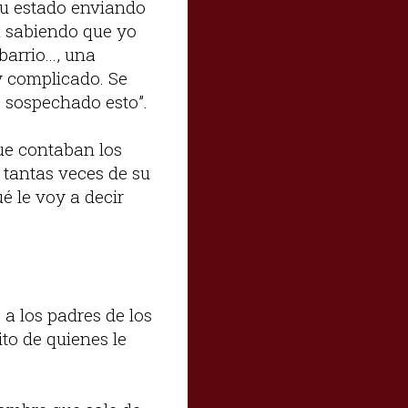
 su estado enviando
a sabiendo que yo
arrio..., una
y complicado. Se
 sospechado esto”.
que contaban los
 tantas veces de su
é le voy a decir
a los padres de los
ito de quienes le