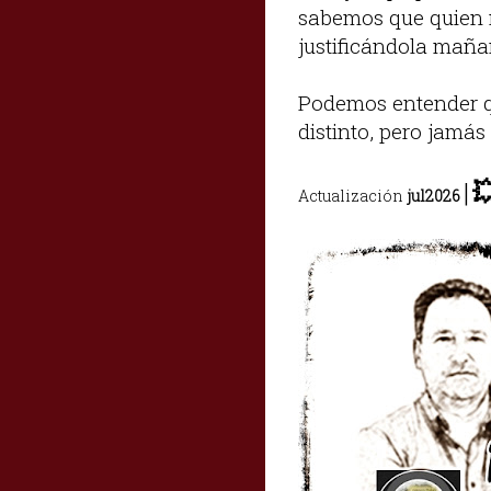
sabemos que quien m
justificándola maña
Podemos entender qu
distinto, pero jamás
|

Actualización
jul2026