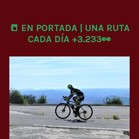
📒 EN PORTADA | UNA RUTA
CADA DÍA +3.233👀