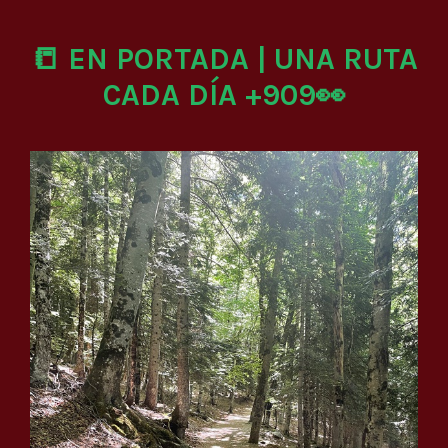
📒 EN PORTADA | UNA RUTA
CADA DÍA +909👀