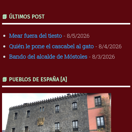
📗 ÚLTIMOS POST
Mear fuera del tiesto
- 8/5/2026
Quién le pone el cascabel al gato
- 8/4/2026
Bando del alcalde de Móstoles
- 8/3/2026
📗 PUEBLOS DE ESPAÑA [A]