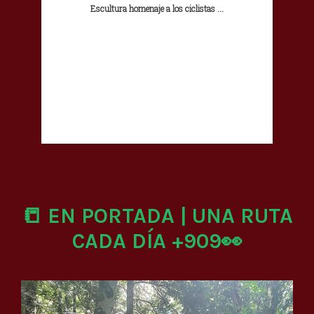
Escultura homenaje a los ciclistas ...
📒 EN PORTADA | UNA RUTA
CADA DÍA +909👀