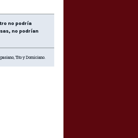
tro no podría
osas, no podrían
spasiano, Tito y Domiciano.