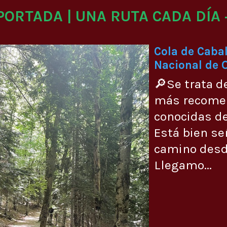
 PORTADA | UNA RUTA CADA DÍA 
Cola de Cabal
Nacional de 
🔎Se trata d
más recome
conocidas de
Está bien se
camino desde
Llegamo...