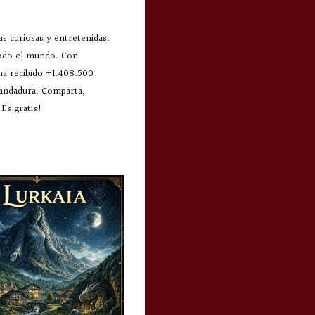
s curiosas y entretenidas.
todo el mundo. Con
 ha recibido +1.408.500
 andadura. Comparta,
Es gratis!