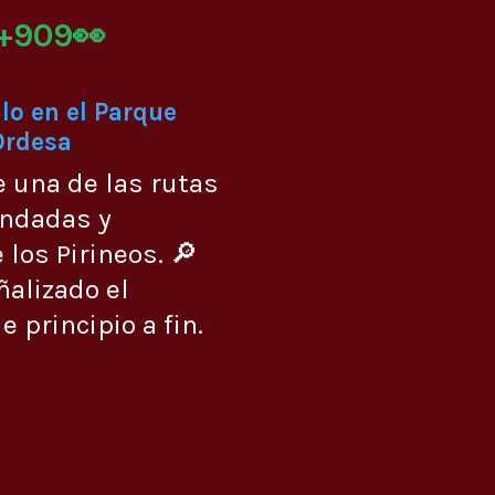
+909👀
lo en el Parque
Ordesa
e una de las rutas
ndadas y
 los Pirineos. 🔎
ñalizado el
 principio a fin.