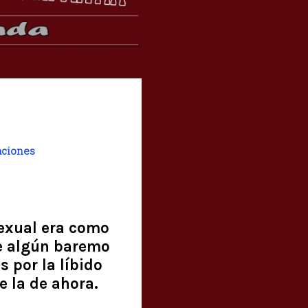
aciones
sexual era como
te algún baremo
 por la líbido
e la de ahora.