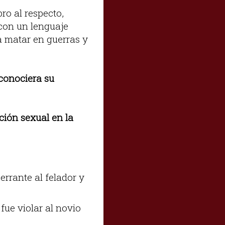
bro al respecto,
con un lenguaje
 a matar en guerras y
 conociera su
ción sexual en la
errante al felador y
fue violar al novio