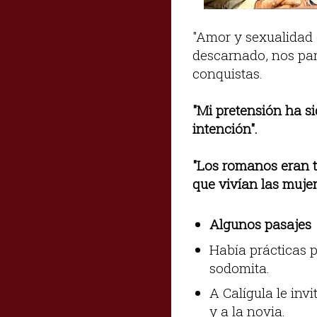
"Amor y sexualidad
descarnado, nos part
conquistas.
"Mi pretensión ha si
intención".
"Los romanos eran to
que vivían las mujer
Algunos pasajes
Había prácticas p
sodomita.
A Calígula le inv
y a la novia.