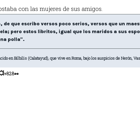
ostaba con las mujeres de sus amigos.
o, de que escribo versos poco serios, versos que un maes
ela; pero estos libritos, igual que los maridos a sus esp
na polla".
acido en Bilbilis (Calatayud), que vive en Roma, bajo los auspicios de Nerón, Va
💥
+828👀