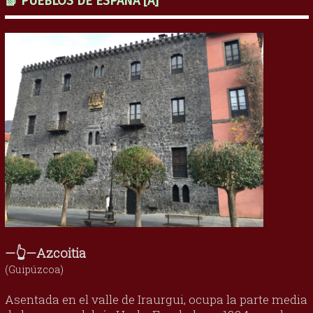
📗 PUEBLOS DE ESPAÑA [A]
—👆—Azcoitia
(Guipúzcoa)
Asentada en el valle de Iraurgui, ocupa la parte media