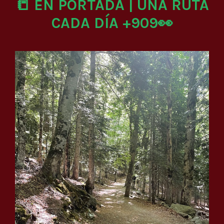
📒 EN PORTADA | UNA RUTA
CADA DÍA +909👀