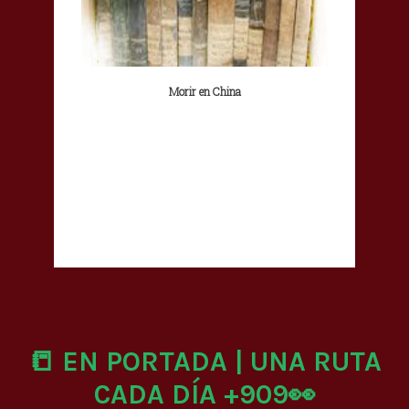
Morir en China
📒 EN PORTADA | UNA RUTA
CADA DÍA +909👀