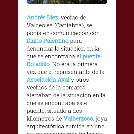
Andrés Diez
, vecino de
Valdeolea (Cantabria), se
ponía en comunicación con
Diario Palentino
para
denunciar la situación en la
que se encontraba el
puente
Rojadillo
. No era la primera
vez que el representante de la
Asociación Aval
y otros
vecinos de la comarca
alertaban de la situación en la
que se encontraba este
puente, situado a dos
kilómetros de
Valberzoso
, joya
arquitectónica sumida en uno
de los bosques más bellos de