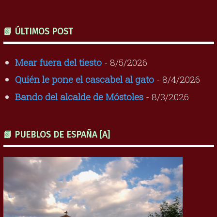
📗 ÚLTIMOS POST
Mear fuera del tiesto
- 8/5/2026
Quién le pone el cascabel al gato
- 8/4/2026
Bando del alcalde de Móstoles
- 8/3/2026
📗 PUEBLOS DE ESPAÑA [A]