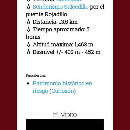
💧
Senderismo Salcedillo
por el
puente Rojadillo
💧 Distancia: 13,5 km
💧 Tiempo aproximado: 5
horas
💧 Altitud máxima: 1,463 m
💧 Desnivel +/- 433 m - 452 m
Para saber más:
Patrimonio histórico en
riesgo
(
Curiosón
)
EL VÍDEO