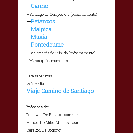
—
Cariño
—Santiago de Compostela (próximamente)
—
Betanzos
—
Malpica
—
Muxia
—
Pontedeume
—San Andrés de Teixido (próximamente)
—Muros (próximamente)
Para saber más
Wikipedia
Viaje Camino de Santiago
Imágenes de:
Betanzos, De Piquito - commons
Melide. De Mike Abrants - commons
Cereixo, De Booking