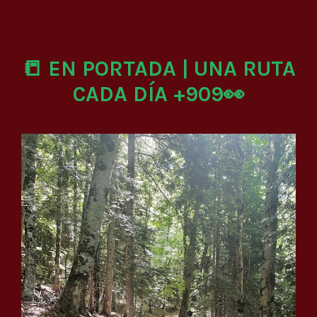
📒 EN PORTADA | UNA RUTA
CADA DÍA +909👀