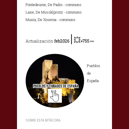
Pontedeume, De Padin - commons
Laxe, De Mussklprozz - commons
Muxía, De Xosema - commons
|
💥
Actualización
feb2026
+755
👀
Pueblos
de
España
SOBRE ESTA BITÁCORA