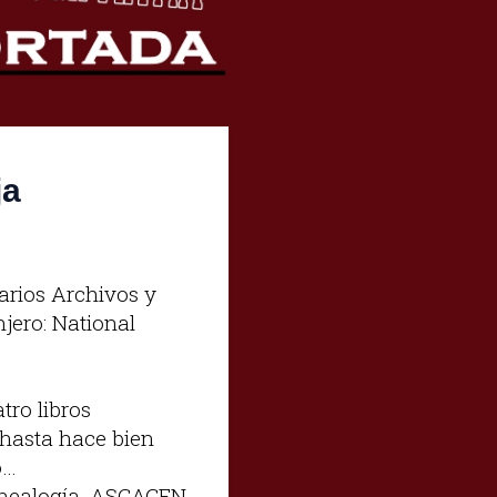
ja
arios Archivos y
njero: National
tro libros
hasta hace bien
o…
enealogía, ASCAGEN,