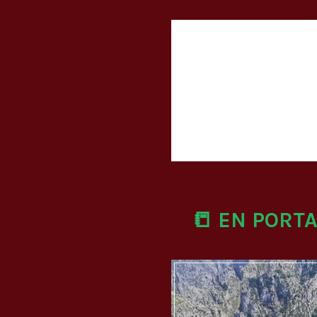
📒 EN PORT