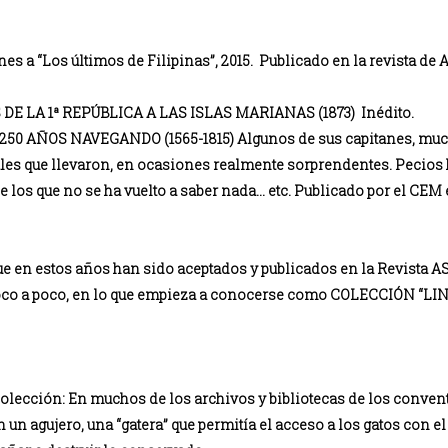
s a “Los últimos de Filipinas”, 2015. Publicado en la revista d
E LA 1ª REPÚBLICA A LAS ISLAS MARIANAS (1873) Inédito.
0 AÑOS NAVEGANDO (1565-1815) Algunos de sus capitanes, much
es que llevaron, en ocasiones realmente sorprendentes. Pecios 
 los que no se ha vuelto a saber nada… etc. Publicado por el CEM
ue en estos años han sido aceptados y publicados en la Revista 
poco a poco, en lo que empieza a conocerse como COLECCIÓN “LI
a Colección: En muchos de los archivos y bibliotecas de los conven
n un agujero, una “gatera” que permitía el acceso a los gatos con el