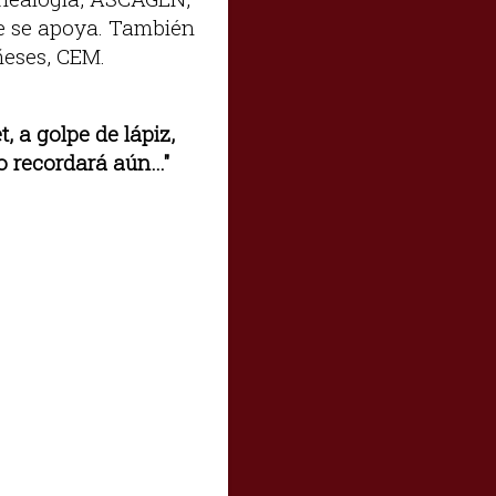
ue se apoya. También
ñeses, CEM.
, a golpe de lápiz,
lo recordará aún…"