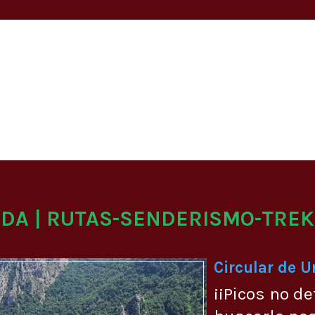
ADA | RUTAS-SENDERISMO-TREK
Circular de 
¡¡Picos no de