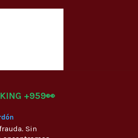
KING +959👀
Urdón
frauda. Sin