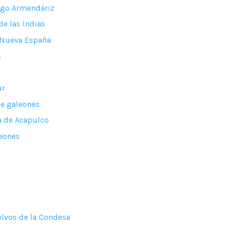
igo Armendáriz
e las Indias
e Nueva España
s
ur
de galeones
ia de Acapulco
leones
)
a
olvos de la Condesa