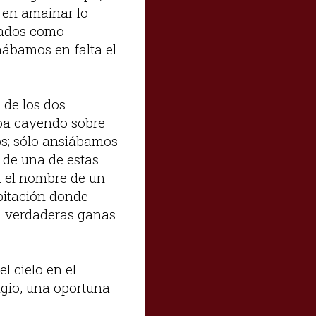
a en amainar lo
zados como
hábamos en falta el
 de los dos
aba cayendo sobre
os; sólo ansiábamos
 de una de estas
a el nombre de un
bitación donde
n verdaderas ganas
l cielo en el
gio, una oportuna