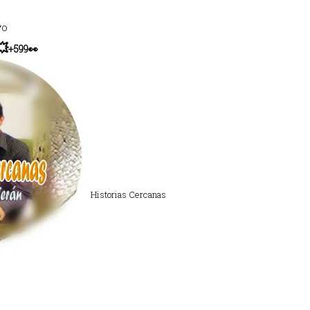
yo
💥
+599👀
Historias Cercanas