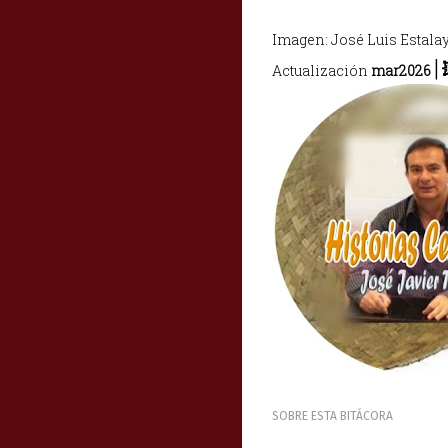
Imagen: José Luis Estala
|
Actualización
mar2026
SOBRE ESTA BITÁCORA