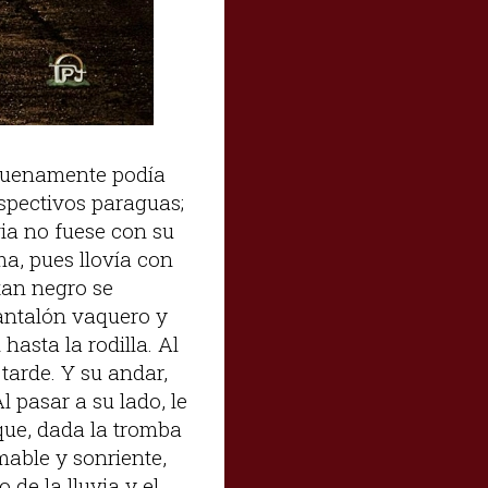
 buenamente podía
spectivos paraguas;
via no fuese con su
ma, pues llovía con
tan negro se
pantalón vaquero y
asta la rodilla. Al
 tarde. Y su andar,
 pasar a su lado, le
 que, dada la tromba
mable y sonriente,
 de la lluvia y el