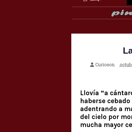
La
Curioson
octub
Llovía “a cántar
haberse cebado c
adentrando a ma
del cielo por mo
mucha mayor cel