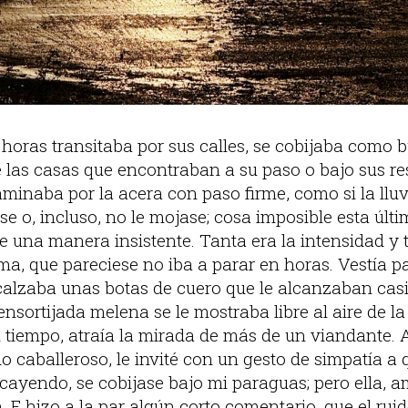
 horas transitaba por sus calles, se cobijaba como
e las casas que encontraban a su paso o bajo sus re
aminaba por la acera con paso firme, como si la llu
ase o, incluso, no le mojase; cosa imposible esta últi
e una manera insistente. Tanta era la intensidad y 
a, que pareciese no iba a parar en horas. Vestía 
calzaba unas botas de cuero que le alcanzaban casi h
ensortijada melena se le mostraba libre al aire de la
 tiempo, atraía la mirada de más de un viandante. Al
odo caballeroso, le invité con un gesto de simpatía a
cayendo, se cobijase bajo mi paraguas; pero ella, a
 E hizo a la par algún corto comentario, que el ruido