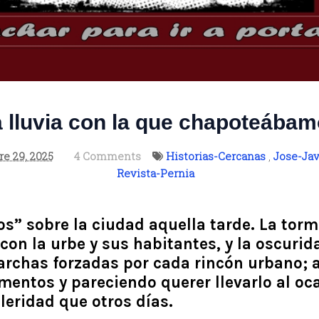
 lluvia con la que chapoteába
re 29, 2025
4 Comments
Historias-Cercanas
,
Jose-Jav
Revista-Pernia
os” sobre la ciudad aquella tarde. La tor
on la urbe y sus habitantes, y la oscurid
rchas forzadas por cada rincón urbano;
mentos y pareciendo querer llevarlo al oc
eridad que otros días.