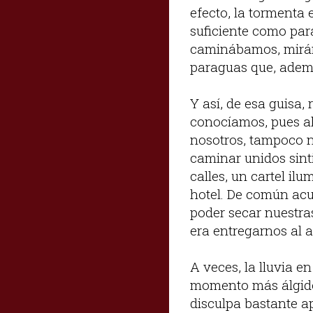
efecto, la tormenta 
suficiente como pa
caminábamos, miránd
paraguas que, ademá
Y así, de esa guisa,
conocíamos, pues al
nosotros, tampoco n
caminar unidos sinti
calles, un cartel i
hotel. De común acu
poder secar nuestra
era entregarnos al
A veces, la lluvia e
momento más álgido
disculpa bastante ap