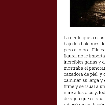
La gente que a esas
bajo los balcones d
pero ella no… Ella c
figura, no le import
increíbles ganas y d
mostraba el panoram
cazadora de piel, y 
caminar, su larga y 
firme y sensual a un
miré a los ojos y, t
de agua que estaba 
rehusó mi invitación.