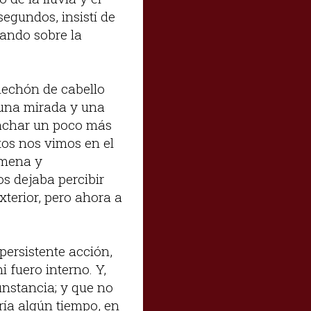
segundos, insistí de
gando sobre la
 mechón de cabello
 una mirada y una
emachar un poco más
tos nos vimos en el
amena y
s dejaba percibir
exterior, pero ahora a
persistente acción,
fuero interno. Y,
unstancia; y que no
ría algún tiempo, en