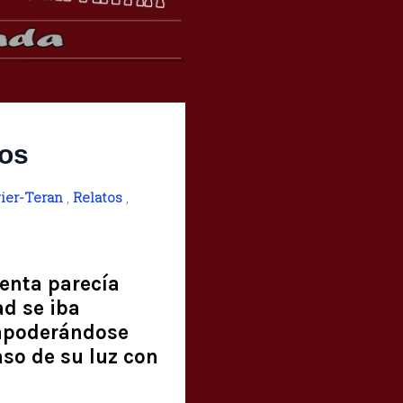
mos
ier-Teran
,
Relatos
,
menta parecía
ad se iba
 apoderándose
aso de su luz con