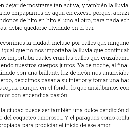
en dejar de mostrarse tan activa, y también la lluvi
ra no empaparnos de agua en exceso porque, abra
onos de hito en hito el uno al otro, para nada ec
s, debió quedarse olvidado en el bar.
 recorrimos la ciudad, incluso por calles que ninguno
 igual que no nos importaba la lluvia que continu
os importaba cuales eran las calles que cruzábam
endo nuestros cuerpos juntos. Ya de noche, al final
luminado con una brillante luz de neón nos anunciab
erdo, decidimos pasar a su interior y tomar una ha
s ropas; aunque en el fondo, lo que ansiábamos co
 amor con encendida pasión…
n la ciudad puede ser también una dulce bendición de
 del coqueteo amoroso… Y el paraguas como artilu
ropiada para propiciar el inicio de ese amor.