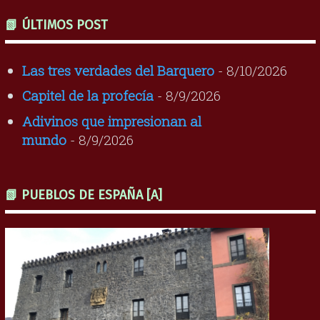
📗 ÚLTIMOS POST
Las tres verdades del Barquero
- 8/10/2026
Capitel de la profecía
- 8/9/2026
Adivinos que impresionan al
mundo
- 8/9/2026
📗 PUEBLOS DE ESPAÑA [A]