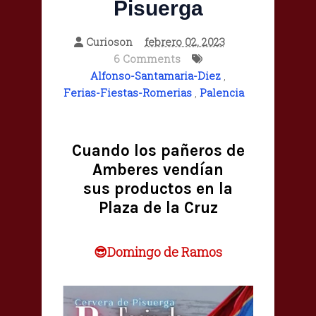
Pisuerga
Curioson
febrero 02, 2023
6 Comments
Alfonso-Santamaria-Diez
,
Ferias-Fiestas-Romerias
,
Palencia
Cuando los pañeros de
Amberes vendían
sus productos en la
Plaza de la Cruz
😎Domingo de Ramos