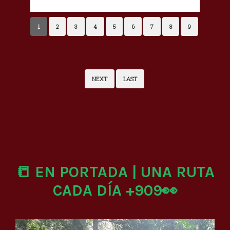
1
2
3
4
5
6
7
8
9
NEXT
LAST
📒 EN PORTADA | UNA RUTA
CADA DÍA +909👀