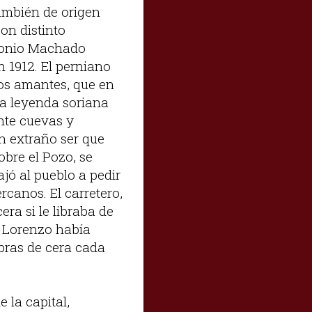
ambién de origen
on distinto
ntonio Machado
 1912. El perniano
dos amantes, que en
La leyenda soriana
nte cuevas y
un extraño ser que
obre el Pozo, se
jó al pueblo a pedir
rcanos. El carretero,
ra si le libraba de
n Lorenzo había
ibras de cera cada
 la capital,