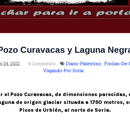
Pozo Curavacas y Laguna Negr
o 24, 2022
4 Comments
Diario-Palentino
,
Froilan-De-
Viajando-Por-Soria
r el Pozo Curavacas, de dimensiones parecidas, e
guna de origen glaciar situada a 1750 metros, en
Picos de Urbión, al norte de Soria.