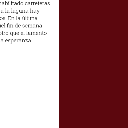
abilitado carreteras
 a la laguna hay
os. En la última
uel fin de semana
otro que el lamento
da esperanza.