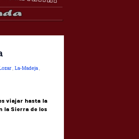
a
Lozar
,
La-Madeja
,
s viajar hasta la
 la Sierra de los