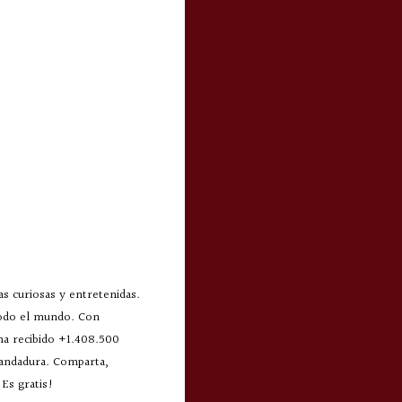
s curiosas y entretenidas.
todo el mundo. Con
 ha recibido +1.408.500
 andadura. Comparta,
Es gratis!