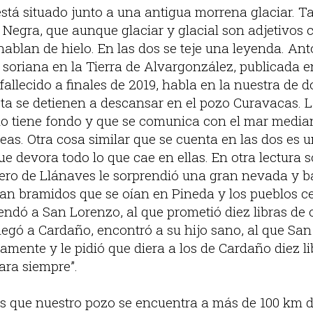
stá situado junto a una antigua morrena glaciar. T
 Negra, que aunque glaciar y glacial son adjetivos c
 hablan de hielo. En las dos se teje una leyenda. A
soriana en la Tierra de Alvargonzález, publicada en
allecido a finales de 2019, habla en la nuestra de 
osta se detienen a descansar en el pozo Curavacas. 
no tiene fondo y que se comunica con el mar media
eas. Otra cosa similar que se cuenta en las dos es 
ue devora todo lo que cae en ellas. En otra lectura s
tero de Llánaves le sorprendió una gran nevada y ba
an bramidos que se oían en Pineda y los pueblos ce
dó a San Lorenzo, al que prometió diez libras de ce
legó a Cardaño, encontró a su hijo sano, al que Sa
samente y le pidió que diera a los de Cardaño diez l
ara siempre”.
es que nuestro pozo se encuentra a más de 100 km de