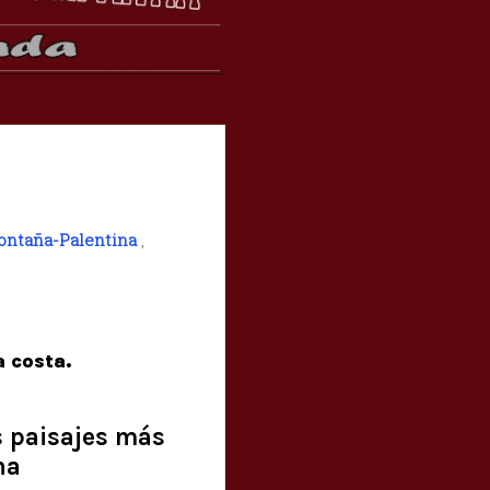
ontaña-Palentina
,
a costa.
os paisajes más
na