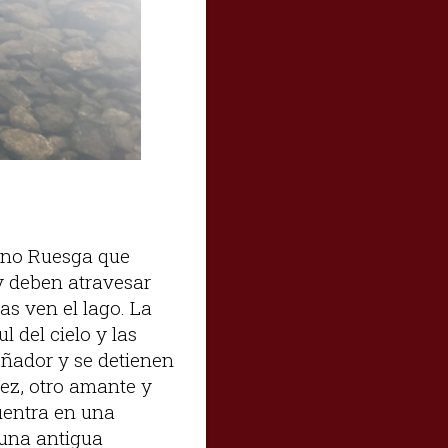
tino Ruesga que
y deben atravesar
as ven el lago. La
l del cielo y las
soñador y se detienen
ez, otro amante y
uentra en una
 una antigua