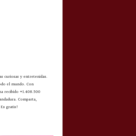
s curiosas y entretenidas.
todo el mundo. Con
 ha recibido +1.408.500
 andadura. Comparta,
Es gratis!