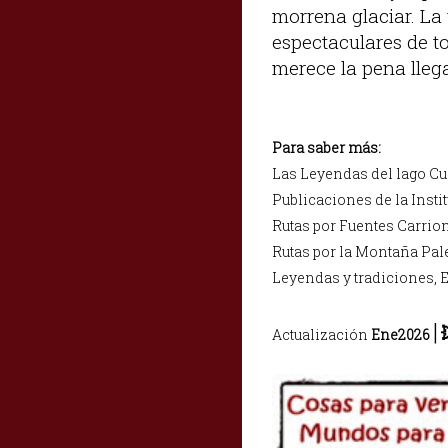
morrena glaciar. La 
espectaculares de t
merece la pena llega
Para saber más:
Las Leyendas del lago Cu
Publicaciones de la Insti
Rutas por Fuentes Carri
Rutas por la Montaña Pal
Leyendas y tradiciones, 
|
Actualización
Ene2026