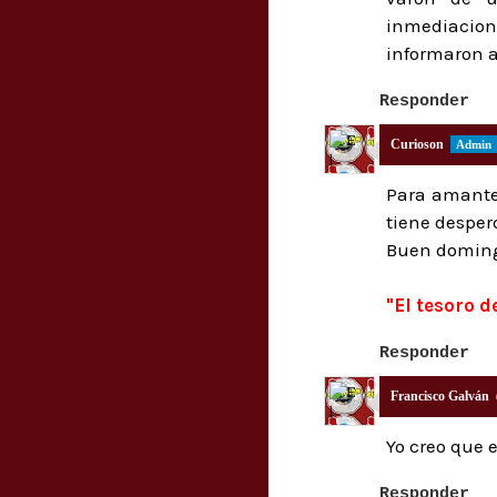
inmediacion
informaron a
Responder
Curioson
Para amantes
tiene desperd
Buen doming
"El tesoro d
Responder
Francisco Galván
Yo creo que e
Responder