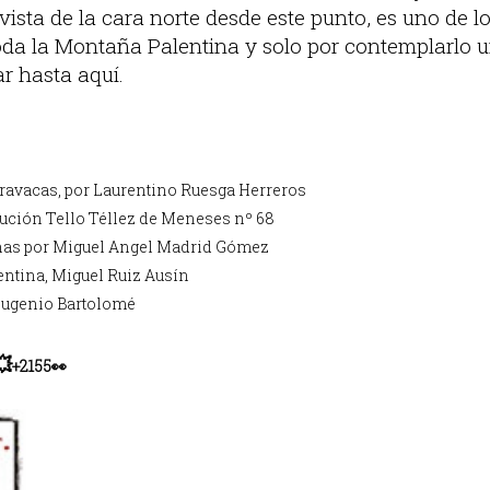
vista de la cara norte desde este punto, es uno de l
oda la Montaña Palentina y solo por contemplarlo u
r hasta aquí.
ravacas, por Laurentino Ruesga Herreros
tución Tello Téllez de Meneses nº 68
onas por Miguel Angel Madrid Gómez
entina, Miguel Ruiz Ausín
Eugenio Bartolomé
💥
+2155👀