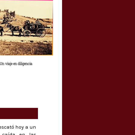
Un viaje en diligencia
escató hoy a un
 caída en las