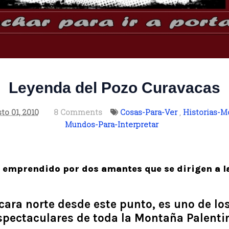
Leyenda del Pozo Curavacas
to 01, 2010
8 Comments
Cosas-Para-Ver
,
Historias-M
Mundos-Para-Interpretar
e emprendido por dos amantes que se dirigen a l
 cara norte desde este punto, es uno de l
spectaculares de toda la Montaña Palenti