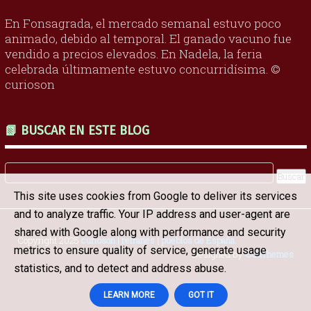
En Fonsagrada, el mercado semanal estuvo poco
animado, debido al temporal. El ganado vacuno fue
vendido a precios elevados. En Nadela, la feria
celebrada últimamente estuvo concurridísima. ©
curioson
📗 BUSCAR EN ESTE BLOG
This site uses cookies from Google to deliver its services
and to analyze traffic. Your IP address and user-agent are
shared with Google along with performance and security
Copyright 2025
curioson | refranes | pueblos de España
.
metrics to ensure quality of service, generate usage
Designed by
OddThemes
statistics, and to detect and address abuse.
LEARN MORE
GOT IT