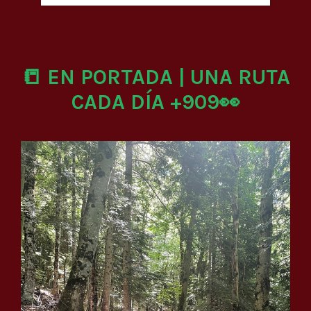
📒 EN PORTADA | UNA RUTA
CADA DÍA +909👀