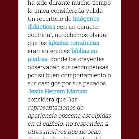
ha sido durante mucho tiempo
la única considerada valida.
Un repertorio de
imágenes
didácticas
con un carácter
doctrinal, no debemos olvidar
que las
iglesias románicas
eran auténticas
biblias en
piedras
, donde los creyentes
observaban sus recompensas
por su buen comportamiento o
sus castigos por sus pecados.
Jesús Herrero Marcos
considera que
“las
representaciones de
apariencia obscena esculpidas
en el edificio, no responden a
otros motivos que no sean