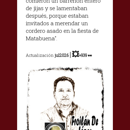
comieron un barreñón entero
de jijas y se lamentaban
después, porque estaban
invitados a merendar un
cordero asado en la fiesta de
Matabuena".
|
💥
Actualización
jul2026
+
939
👀