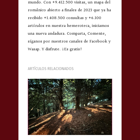
mundo. Con +9.412.500 visitas, un mapa del
románico abierto a finales de 2023 que ya ha
recibido +1.408.500 consultas y +6.100
artículos en nuestra hemeroteca, iniciamos
una nueva andadura. Comparta, Comente,
síganos por nuestros canales de Facebook y
Wasap. Y disfrute. ¡Es gratis!
ARTÍCULOS RELACIONADOS