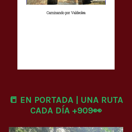
Caminando por Valdeolea
📒 EN PORTADA | UNA RUTA
CADA DÍA +909👀