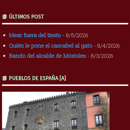
📗 ÚLTIMOS POST
Mear fuera del tiesto
- 8/5/2026
Quién le pone el cascabel al gato
- 8/4/2026
Bando del alcalde de Móstoles
- 8/3/2026
📗 PUEBLOS DE ESPAÑA [A]